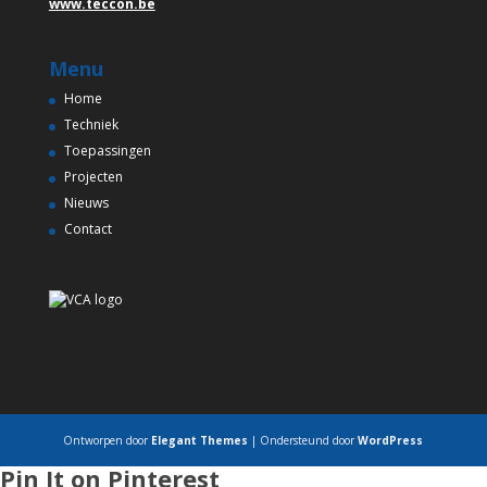
www.teccon.be
Menu
Home
Techniek
Toepassingen
Projecten
Nieuws
Contact
Ontworpen door
Elegant Themes
| Ondersteund door
WordPress
Pin It on Pinterest