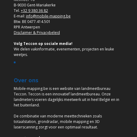
B-9030 Gent-Mariakerke
Tel.
+32 9 380 36 82
E-mail:
info@mobile-mapping.be
Btw. BE 0477.414.501
RPR Antwerpen
Disclaimer & Privacybeleid
Volg Teccon op sociale media!
We delen vakinformatie, evenementen, projecten en leuke
weetjes.
Over ons
Mobile-mapping.be is een website van landmeetbureau
Teccon. Teccon is een innovatief landmeetbureau. Onze
landmeters voeren dagelijks meetwerk uit in heel België en in
het buitenland.
De combinatie van moderne meettechnieken zoals
totaalstation, grondradar, mobile mapping en 3D
laserscanning zorgt voor een optimaal resultaat.