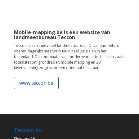
Mobile-mapping.be is een website van
landmeetbureau Teccon
Teccon is een innovatief landmeetbureau. Onze landmeters
voeren dagelijks meetwerk uit in heel België en in het
buitenland. De combinatie van moderne meettechnieken zoals
totaalstation, grondradar, mobile mapping en 3D
laserscanning zorgt voor een optimaal resultaat.
www.teccon.be
Teccon bv
Kleimoer 16